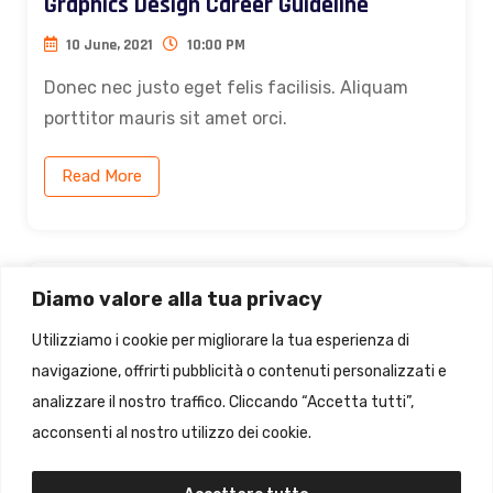
Graphics Design Career Guideline
10 June, 2021
10:00 PM
Donec nec justo eget felis facilisis. Aliquam
porttitor mauris sit amet orci.
Read More
Diamo valore alla tua privacy
SEO Master Training A To Z For Beginner
Utilizziamo i cookie per migliorare la tua esperienza di
16 June, 2021
10:00 PM
navigazione, offrirti pubblicità o contenuti personalizzati e
analizzare il nostro traffico. Cliccando “Accetta tutti”,
Donec nec justo eget felis facilisis. Aliquam
acconsenti al nostro utilizzo dei cookie.
porttitor mauris sit amet orci.