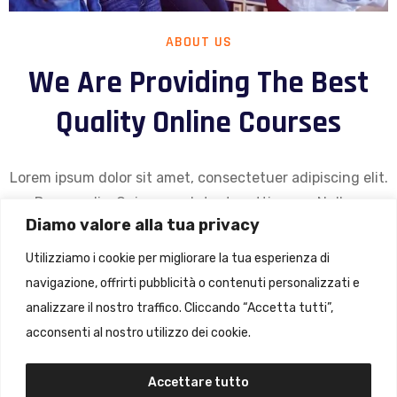
ABOUT US
We Are Providing The Best
Quality Online Courses
Lorem ipsum dolor sit amet, consectetuer adipiscing elit.
Donec odio. Quisque volutpat mattis eros. Nullam
Diamo valore alla tua privacy
malesuada erat ut turpis. Suspendisse urna nibh, viverra
non.
Utilizziamo i cookie per migliorare la tua esperienza di
navigazione, offrirti pubblicità o contenuti personalizzati e
Donec nec justo eget felis facilisis fermentum. Aliquam
analizzare il nostro traffico. Cliccando “Accetta tutti”,
porttitor mauris sit amet orci. Aenean dignissim
acconsenti al nostro utilizzo dei cookie.
pellentesque felis.
Accettare tutto