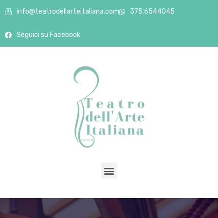
info@teatrodellarteitaliana.com
375.6544045
Seguici su Facebook