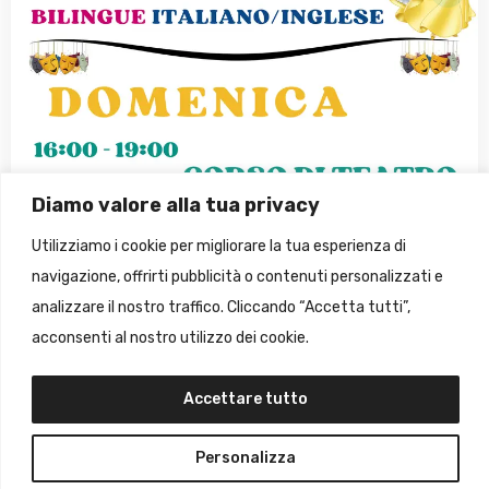
Diamo valore alla tua privacy
Utilizziamo i cookie per migliorare la tua esperienza di
Corsi di Teatro Italiano/Inglese
navigazione, offrirti pubblicità o contenuti personalizzati e
analizzare il nostro traffico. Cliccando “Accetta tutti”,
M
Marco
di
acconsenti al nostro utilizzo dei cookie.
Add to cart
€
70,00
Accettare tutto
Personalizza